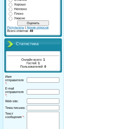
Хорошо
Неплохо
Плохо
Ужасно
Результаты
|
Архив опросов
Всего ответов:
49
Статистика
Онлайн всего:
1
Гостей:
1
Пользователей:
0
Имя
отправителя
*
:
E-mail
отправителя
*
:
Web-site:
Тема письма:
Текст
сообщения
*
: