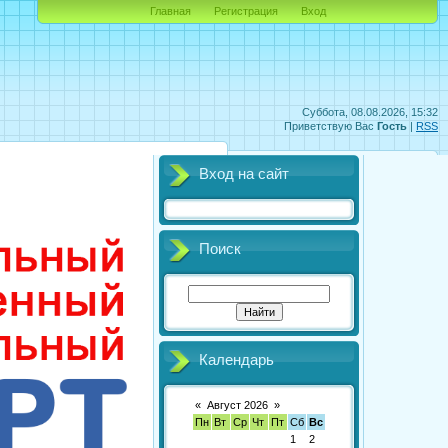
Главная
Регистрация
Вход
Суббота, 08.08.2026, 15:32
Приветствую Вас
Гость
|
RSS
Вход на сайт
Поиск
Календарь
«
Август 2026
»
Пн
Вт
Ср
Чт
Пт
Сб
Вс
1
2