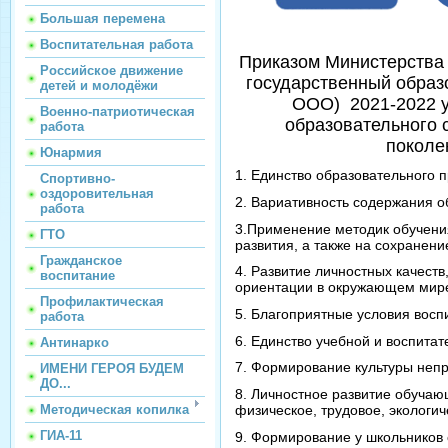
Большая перемена
Воспитательная работа
Приказом Министерства
Российское движение
государственный образ
детей и молодёжи
ООО) 2021-2022 у
Военно-патриотическая
образовательного 
работа
поколе
Юнармия
1. Единство образовательного 
Спортивно-
оздоровительная
2. Вариативность содержания 
работа
3.Применение методик обучени
ГТО
развития, а также на сохранени
Гражданское
4. Развитие личностных качест
воспитание
ориентации в окружающем мир
Профилактическая
5. Благоприятные условия восп
работа
6. Единство учебной и воспитат
Антинарко
7. Формирование культуры непр
ИМЕНИ ГЕРОЯ БУДЕМ
ДО...
8. Личностное развитие обучающ
физическое, трудовое, экологич
Методическая копилка
ГИА-11
9. Формирование у школьников 