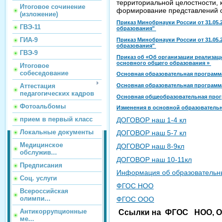
территориальной целостности, 
Итоговое сочинение
формирование представлений о
(изложение)
Приказ Минобрнауки России от 31.05
ГВЭ-11
образования"
ГИА-9
Приказ Минобрнауки России от 31.05
образования"
ГВЭ-9
Приказ об «Об организации реализа
основного общего образования »
Итоговое
собеседование
Основная образовательная программ
Основная образовательная программ
Аттестация
педагогических кадров
Основная общеобразовательная прог
Фотоальбомы
Изменения в основной образователь
прием в первый класс
ДОГОВОР наш 1-4 кл
Локальные документы
ДОГОВОР наш 5-7 кл
Медицинское
ДОГОВОР наш 8-9кл
обслужив...
ДОГОВОР наш 10-11кл
Предписания
Информация об образовательн
Соц. услуги
ФГОС НОО
Всероссийская
олимпи...
ФГОС ООО
Антикоррупционные
Ссылки на ФГОС НОО, О
ме...