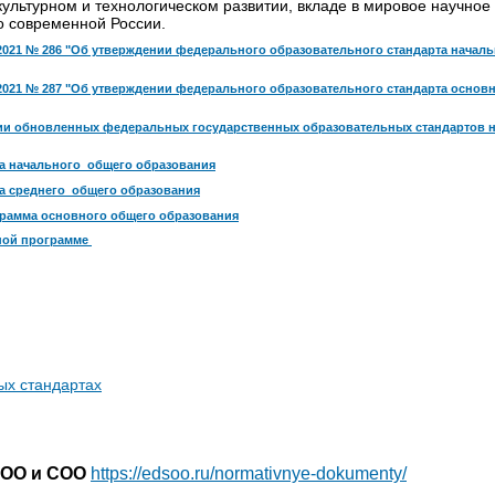
культурном и технологическом развитии, вкладе в мировое научное
 современной России.
.2021 № 286 "Об утверждении федерального образовательного стандарта начал
.2021 № 287 "Об утверждении федерального образовательного стандарта основ
ции обновленных федеральных государственных образовательных стандартов н
а начального общего образования
а среднего общего образования
рамма основного общего образования
ной программе
ых стандартах
ОО и СОО
https://edsoo.ru/
normativnye-dokumenty/