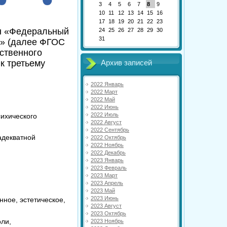
3
4
5
6
7
8
9
10
11
12
13
14
15
16
17
18
19
20
21
22
23
ён «Федеральный
24
25
26
27
28
29
30
31
я» (далее ФГОС
ственного
к третьему
Архив записей
2022 Январь
2022 Март
2022 Май
2022 Июнь
2022 Июль
ихического
2022 Август
2022 Сентябрь
адекватной
2022 Октябрь
2022 Ноябрь
2022 Декабрь
2023 Январь
2023 Февраль
2023 Март
2023 Апрель
2023 Май
2023 Июнь
нное, эстетическое,
2023 Август
2023 Октябрь
оли,
2023 Ноябрь