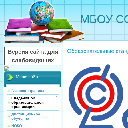
МБОУ СО
Образовательные стан
Версия сайта для
слабовидящих
Меню сайта
Главная страница
Сведения об
образовательной
организации
Дистанционное
обучение
НОКО