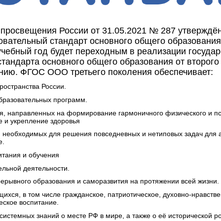
 просвещения России от 31.05.2021 № 287 утвержд
овательный стандарт основного общего образовани
чебный год будет переходным в реализации государ
стандарта основного общего образования от второго 
нию. ФГОС ООО третьего поколения обеспечивает:
пространства России.
образовательных программ.
я, направленных на формирование гармоничного физического и пс
е и укрепление здоровья
в, необходимых для решения повседневных и нетиповых задач для 
е.
итания и обучения
ельной деятельности.
ерывного образования и саморазвития на протяжении всей жизни.
ихся, в том числе гражданское, патриотическое, духовно-нравстве
еское воспитание.
системных знаний о месте РФ в мире, а также о её исторической р