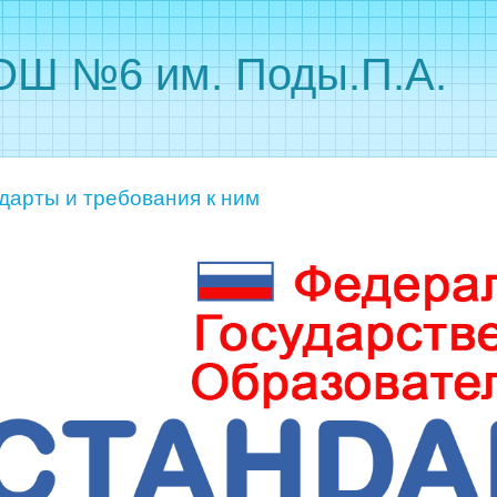
Ш №6 им. Поды.П.А.
дарты и требования к ним