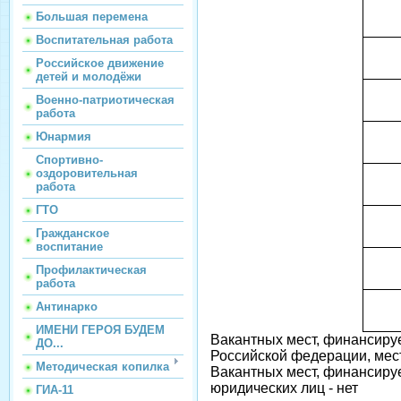
Большая перемена
Воспитательная работа
Российское движение
детей и молодёжи
Военно-патриотическая
работа
Юнармия
Спортивно-
оздоровительная
работа
ГТО
Гражданское
воспитание
Профилактическая
работа
Антинарко
ИМЕНИ ГЕРОЯ БУДЕМ
Вакантных мест, финансиру
ДО...
Российской федерации, мес
Методическая копилка
Вакантных мест, финансируе
юридических лиц - нет
ГИА-11