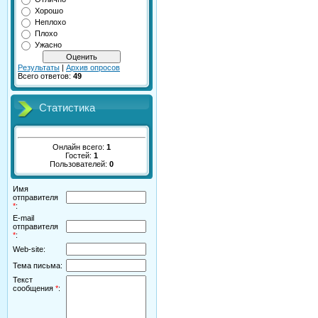
Хорошо
Неплохо
Плохо
Ужасно
Результаты
|
Архив опросов
Всего ответов:
49
Статистика
Онлайн всего:
1
Гостей:
1
Пользователей:
0
Имя
отправителя
*
:
E-mail
отправителя
*
:
Web-site:
Тема письма:
Текст
сообщения
*
: