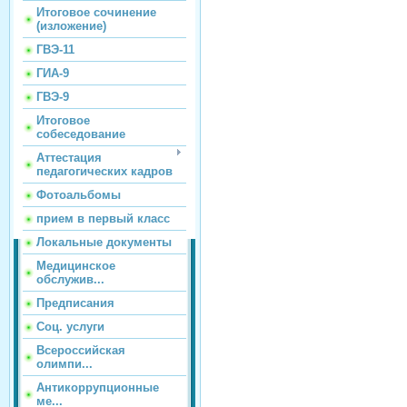
Итоговое сочинение
(изложение)
ГВЭ-11
ГИА-9
ГВЭ-9
Итоговое
собеседование
Аттестация
педагогических кадров
Фотоальбомы
прием в первый класс
Локальные документы
Медицинское
обслужив...
Предписания
Соц. услуги
Всероссийская
олимпи...
Антикоррупционные
ме...